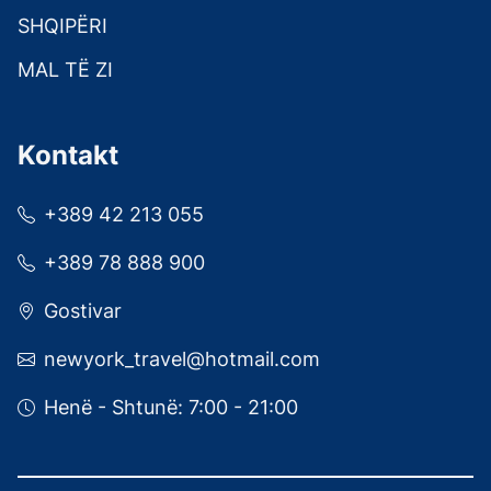
SHQIPËRI
MAL TË ZI​
Kontakt
+389 42 213 055
+389 78 888 900
Gostivar
newyork_travel@hotmail.com
Henë - Shtunë: 7:00 - 21:00